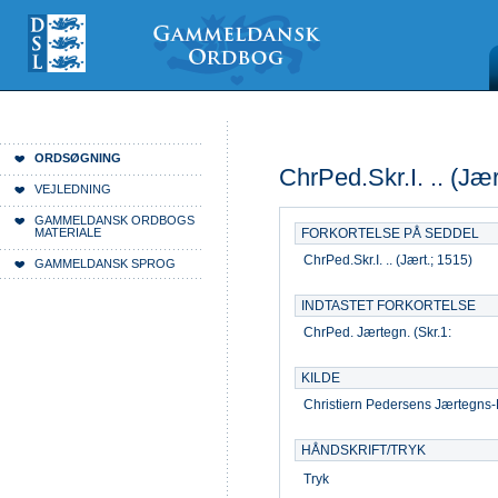
Videre
Mine
Sections
til
værktøjer
indhold
|
Videre
til
menunavigation
/
Du er her:
Forside
Ordsøgning
ORDSØGNING
ChrPed.Skr.I. .. (Jær
VEJLEDNING
GAMMELDANSK ORDBOGS
MATERIALE
FORKORTELSE PÅ SEDDEL
ChrPed.Skr.I. .. (Jært.; 1515)
GAMMELDANSK SPROG
INDTASTET FORKORTELSE
ChrPed. Jærtegn. (Skr.1:
KILDE
Christiern Pedersens Jærtegns-P
HÅNDSKRIFT/TRYK
Tryk