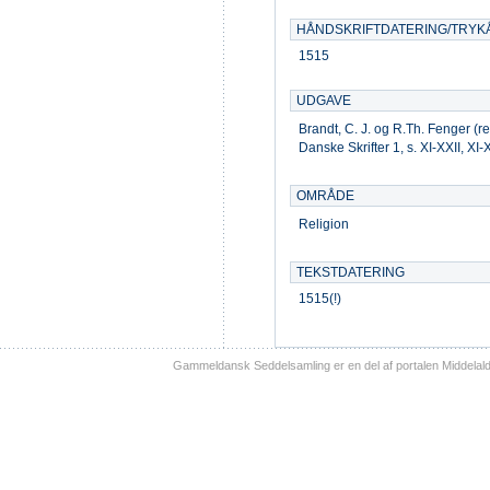
HÅNDSKRIFTDATERING/TRYK
1515
UDGAVE
Brandt, C. J. og R.Th. Fenger (r
Danske Skrifter 1, s. XI-XXII, X
OMRÅDE
Religion
TEKSTDATERING
1515(!)
Gammeldansk Seddelsamling er en del af portalen Middelal