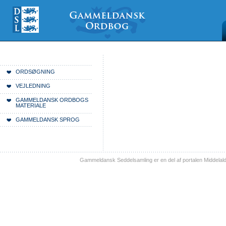
Videre
Mine
Sections
til
værktøjer
indhold
|
Videre
til
menunavigation
Du er her:
Forside
ORDSØGNING
VEJLEDNING
GAMMELDANSK ORDBOGS
MATERIALE
GAMMELDANSK SPROG
Gammeldansk Seddelsamling er en del af portalen Middelal