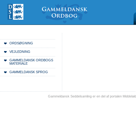
Videre
Mine
Sections
til
værktøjer
indhold
|
Videre
til
menunavigation
Du er her:
Forside
ORDSØGNING
VEJLEDNING
GAMMELDANSK ORDBOGS
MATERIALE
GAMMELDANSK SPROG
Gammeldansk Seddelsamling er en del af portalen Middelal