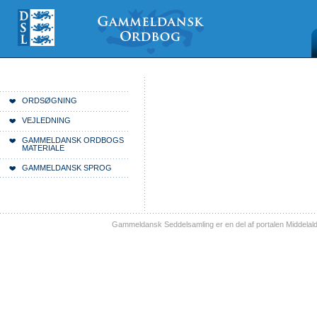
Videre
Mine
Sections
til
værktøjer
indhold
|
Videre
til
menunavigation
Du er her:
Forside
ORDSØGNING
VEJLEDNING
GAMMELDANSK ORDBOGS
MATERIALE
GAMMELDANSK SPROG
Gammeldansk Seddelsamling er en del af portalen Middelal