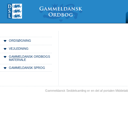
Videre
Mine
Sections
til
værktøjer
indhold
|
Videre
til
menunavigation
Du er her:
Forside
ORDSØGNING
VEJLEDNING
GAMMELDANSK ORDBOGS
MATERIALE
GAMMELDANSK SPROG
Gammeldansk Seddelsamling er en del af portalen Middelal