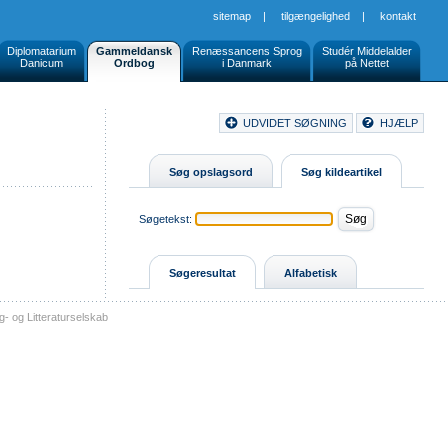
sitemap
|
tilgængelighed
|
kontakt
Diplomatarium
Gammeldansk
Renæssancens Sprog
Studér Middelalder
Danicum
Ordbog
i Danmark
på Nettet
Document
UDVIDET SØGNING
HJÆLP
Buttons
Søg opslagsord
Søg kildeartikel
Søgetekst:
Søgeresultat
Alfabetisk
- og Litteraturselskab
sitemap
tilgængelighed
kontakt