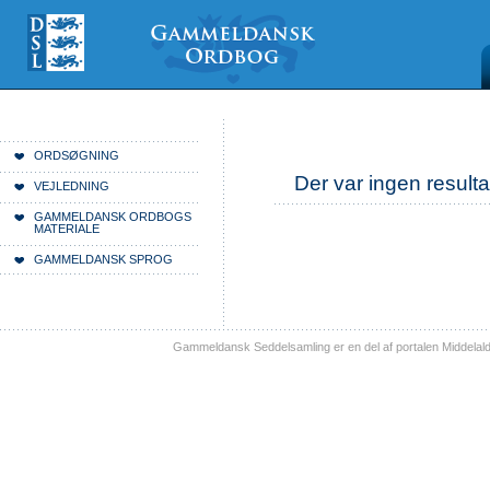
Videre
Mine
Sections
til
værktøjer
indhold
|
Videre
til
menunavigation
Du er her:
Forside
ORDSØGNING
Der var ingen resulta
VEJLEDNING
GAMMELDANSK ORDBOGS
MATERIALE
GAMMELDANSK SPROG
Gammeldansk Seddelsamling er en del af portalen Middelal