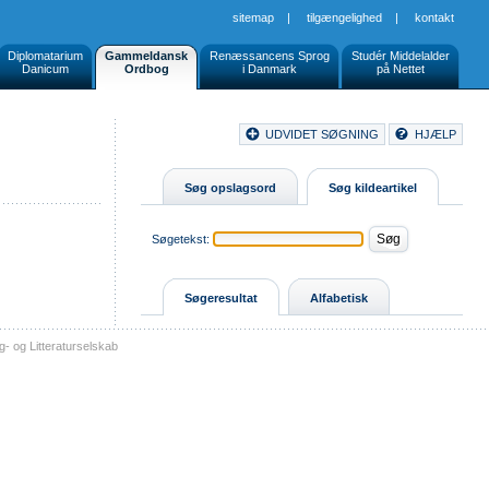
sitemap
|
tilgængelighed
|
kontakt
Diplomatarium
Gammeldansk
Renæssancens Sprog
Studér Middelalder
Danicum
Ordbog
i Danmark
på Nettet
Document
UDVIDET SØGNING
HJÆLP
Buttons
Søg opslagsord
Søg kildeartikel
Søgetekst:
Søgeresultat
Alfabetisk
- og Litteraturselskab
sitemap
tilgængelighed
kontakt