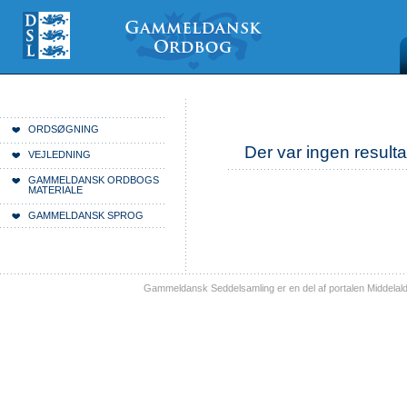
Videre
Mine
Sections
til
værktøjer
indhold
|
Videre
til
menunavigation
Du er her:
Forside
ORDSØGNING
Der var ingen resulta
VEJLEDNING
GAMMELDANSK ORDBOGS
MATERIALE
GAMMELDANSK SPROG
Gammeldansk Seddelsamling er en del af portalen Middelal