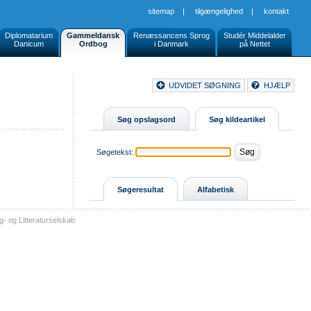
sitemap
|
tilgængelighed
|
kontakt
Diplomatarium
Gammeldansk
Renæssancens Sprog
Studér Middelalder
Danicum
Ordbog
i Danmark
på Nettet
Document
UDVIDET SØGNING
HJÆLP
Buttons
Søg opslagsord
Søg kildeartikel
Søgetekst:
Søgeresultat
Alfabetisk
- og Litteraturselskab
sitemap
tilgængelighed
kontakt