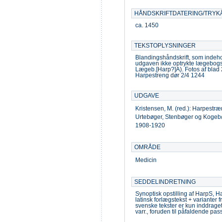
HÅNDSKRIFTDATERING/TRYK
ca. 1450
TEKSTOPLYSNINGER
Blandingshåndskrift, som indeho
udgaven ikke optrykte lægebogs-
Lægeb.[Harp?]A). Fotos af blad 
Harpestreng dør 2/4 1244
UDGAVE
Kristensen, M. (red.): Harpest
Urtebøger, Stenbøger og Kogeb
1908-1920
OMRÅDE
Medicin
SEDDELINDRETNING
Synoptisk opstilling af HarpS, H
latinsk forlægstekst + varianter
svenske tekster er kun inddrage
varr., foruden til påfaldende pas