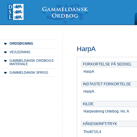
Videre
Mine
Sections
til
værktøjer
indhold
|
Videre
til
menunavigation
/
Du er her:
Forside
Ordsøgning
ORDSØGNING
HarpA
VEJLEDNING
GAMMELDANSK ORDBOGS
MATERIALE
FORKORTELSE PÅ SEDDEL
HarpA
GAMMELDANSK SPROG
INDTASTET FORKORTELSE
HarpA.
KILDE
Harpestreng Urtebog. Hs. A
HÅNDSKRIFT/TRYK
Thott710,4