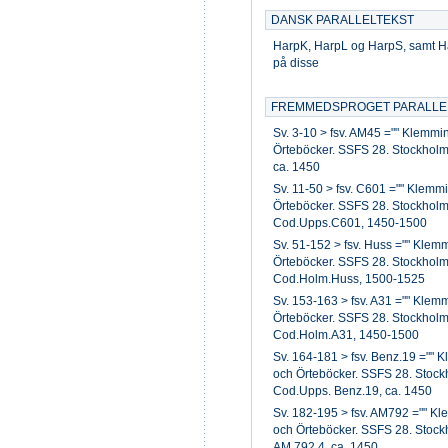
DANSK PARALLELTEKST
HarpK, HarpL og HarpS, samt Ha
på disse
FREMMEDSPROGET PARALLE
Sv. 3-10 > fsv. AM45 ="" Klemmin
Örteböcker. SSFS 28. Stockholm 
ca. 1450
Sv. 11-50 > fsv. C601 ="" Klemmi
Örteböcker. SSFS 28. Stockholm
Cod.Upps.C601, 1450-1500
Sv. 51-152 > fsv. Huss ="" Klemm
Örteböcker. SSFS 28. Stockholm
Cod.Holm.Huss, 1500-1525
Sv. 153-163 > fsv. A31 ="" Klemm
Örteböcker. SSFS 28. Stockholm
Cod.Holm.A31, 1450-1500
Sv. 164-181 > fsv. Benz.19 ="" K
och Örteböcker. SSFS 28. Stock
Cod.Upps. Benz.19, ca. 1450
Sv. 182-195 > fsv. AM792 ="" Kle
och Örteböcker. SSFS 28. Stock
AM 792,4, ca. 1450