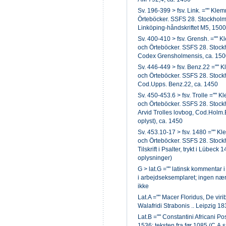
Sv. 196-399 > fsv. Link. ="" Klem
Örteböcker. SSFS 28. Stockholm
Linköping-håndskriftet M5, 150
Sv. 400-410 > fsv. Grensh. ="" K
och Örteböcker. SSFS 28. Stock
Codex Grensholmensis, ca. 150
Sv. 446-449 > fsv. Benz.22 ="" K
och Örteböcker. SSFS 28. Stock
Cod.Upps. Benz.22, ca. 1450
Sv. 450-453.6 > fsv. Trolle ="" K
och Örteböcker. SSFS 28. Stock
Arvid Trolles lovbog, Cod.Holm.B
oplyst), ca. 1450
Sv. 453.10-17 > fsv. 1480 ="" Kl
och Örteböcker. SSFS 28. Stock
Tilskrift i Psalter, trykt i Lübec
oplysninger)
G > lat.G ="" latinsk kommentar 
i arbejdseksemplaret; ingen næ
ikke
Lat.A ="" Macer Floridus, De vi
Walafridi Strabonis .. Leipzig 183
Lat.B ="" Constantini Africani P
1536; teksten fra før 1085 (C.A.