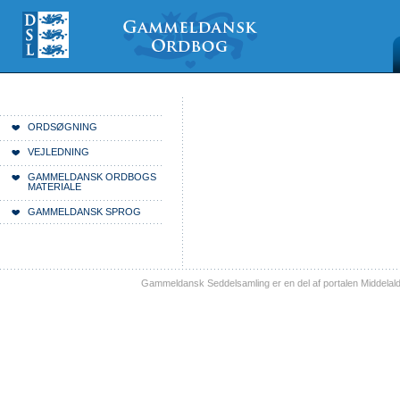
Videre
Mine
Sections
til
værktøjer
indhold
|
Videre
til
menunavigation
Du er her:
Forside
ORDSØGNING
VEJLEDNING
GAMMELDANSK ORDBOGS
MATERIALE
GAMMELDANSK SPROG
Gammeldansk Seddelsamling er en del af portalen Middelal