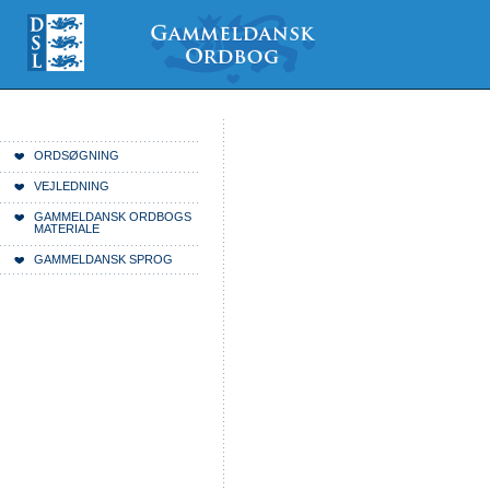
Videre
Mine
Sections
til
værktøjer
indhold
|
Videre
til
menunavigation
Du er her:
Forside
ORDSØGNING
VEJLEDNING
GAMMELDANSK ORDBOGS
MATERIALE
GAMMELDANSK SPROG