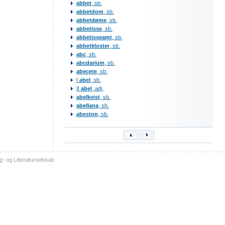
abbet
, sb.
abbetdom
, sb.
abbetdøme
, sb.
abbetisse
, sb.
abbetisseamt
, sb.
abbetkloster
, sb.
abc
, sb.
abcdarium
, sb.
abecete
, sb.
I
abel
, sb.
II
abel
, adj.
abelkvist
, sb.
abellana
, sb.
abeston
, sb.
- og Litteraturselskab
sitemap
tilgængelighed
kontakt