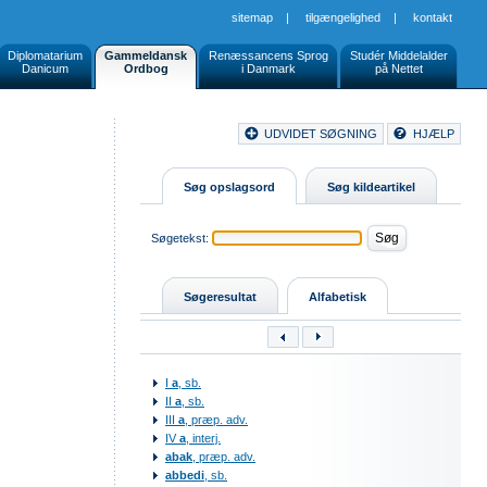
sitemap
|
tilgængelighed
|
kontakt
Diplomatarium
Gammeldansk
Renæssancens Sprog
Studér Middelalder
Danicum
Ordbog
i Danmark
på Nettet
Document
UDVIDET SØGNING
HJÆLP
Buttons
Søg opslagsord
Søg kildeartikel
Søgetekst:
Søgeresultat
Alfabetisk
I
a
, sb.
II
a
, sb.
III
a
, præp. adv.
IV
a
, interj.
abak
, præp. adv.
abbedi
, sb.