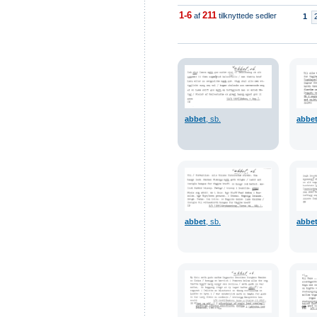
1-6
211
af
tilknyttede sedler
1
abbet
, sb.
abbe
abbet
, sb.
abbe