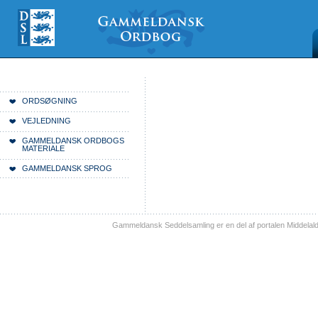
Videre
Mine
Sections
til
værktøjer
indhold
|
Videre
til
menunavigation
Du er her:
Forside
ORDSØGNING
VEJLEDNING
GAMMELDANSK ORDBOGS
MATERIALE
GAMMELDANSK SPROG
Gammeldansk Seddelsamling er en del af portalen Middelal