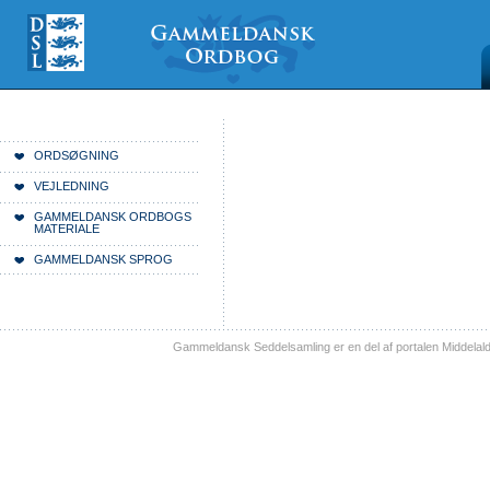
Videre
Mine
Sections
til
værktøjer
indhold
|
Videre
til
menunavigation
Du er her:
Forside
ORDSØGNING
VEJLEDNING
GAMMELDANSK ORDBOGS
MATERIALE
GAMMELDANSK SPROG
Gammeldansk Seddelsamling er en del af portalen Middelal