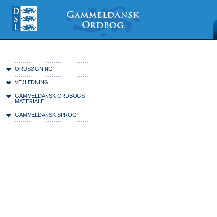
Videre
Mine
Sections
til
værktøjer
indhold
|
Videre
til
menunavigation
Du er her:
Forside
ORDSØGNING
VEJLEDNING
GAMMELDANSK ORDBOGS
MATERIALE
GAMMELDANSK SPROG