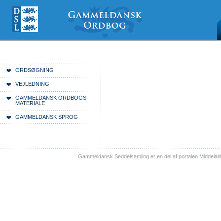
Videre
Mine
Sections
til
værktøjer
indhold
|
Videre
til
menunavigation
Du er her:
Forside
ORDSØGNING
VEJLEDNING
GAMMELDANSK ORDBOGS
MATERIALE
GAMMELDANSK SPROG
Gammeldansk Seddelsamling er en del af portalen Middelal