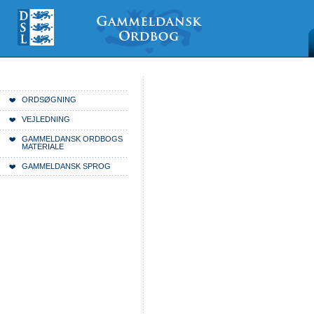
Videre
Mine
Sections
til
værktøjer
indhold
|
Videre
til
menunavigation
Du er her:
Forside
ORDSØGNING
VEJLEDNING
GAMMELDANSK ORDBOGS
MATERIALE
GAMMELDANSK SPROG