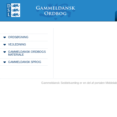
Videre
Mine
Sections
til
værktøjer
indhold
|
Videre
til
menunavigation
Du er her:
Forside
ORDSØGNING
VEJLEDNING
GAMMELDANSK ORDBOGS
MATERIALE
GAMMELDANSK SPROG
Gammeldansk Seddelsamling er en del af portalen Middelal