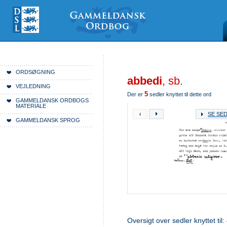
Videre
Mine
Sections
til
værktøjer
indhold
|
Videre
til
menunavigation
Du er her:
Forside
ORDSØGNING
abbedi
, sb.
VEJLEDNING
5
Der er
sedler knyttet til dette ord
GAMMELDANSK ORDBOGS
MATERIALE
SE SE
GAMMELDANSK SPROG
Oversigt over sedler knyttet til: