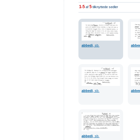
1-5
5
af
tilknyttede sedler
abbedi
, sb.
abbe
abbedi
, sb.
abbe
abbedi
, sb.