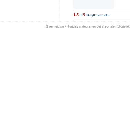
1-5
5
af
tilknyttede sedler
Gammeldansk Seddelsamling er en del af portalen Middelal