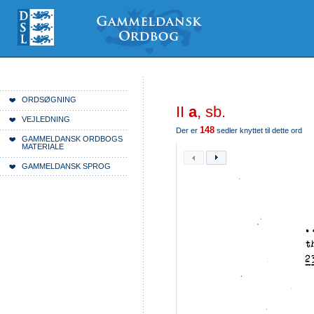
Videre
Mine
Sections
til
værktøjer
indhold
|
Videre
til
menunavigation
Du er her:
Forside
ORDSØGNING
II
a
, sb.
VEJLEDNING
148
Der er
sedler knyttet til dette ord
GAMMELDANSK ORDBOGS
MATERIALE
GAMMELDANSK SPROG