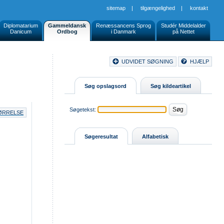
sitemap
|
tilgængelighed
|
kontakt
Diplomatarium
Gammeldansk
Renæssancens Sprog
Studér Middelalder
Danicum
Ordbog
i Danmark
på Nettet
Document
UDVIDET SØGNING
HJÆLP
Buttons
Søg opslagsord
Søg kildeartikel
Søgetekst:
TØRRELSE
Søgeresultat
Alfabetisk