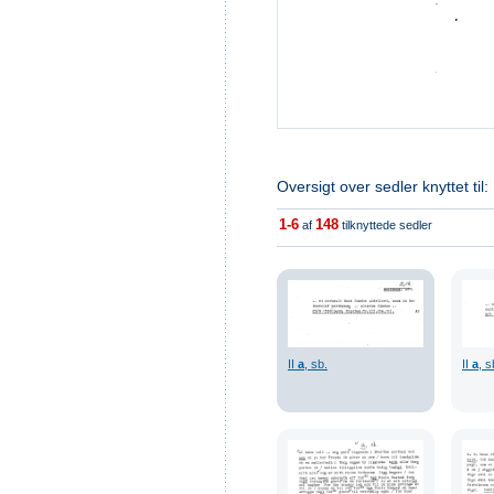
Oversigt over sedler knyttet til:
1-6
148
af
tilknyttede sedler
II
a
, sb.
II
a
, s