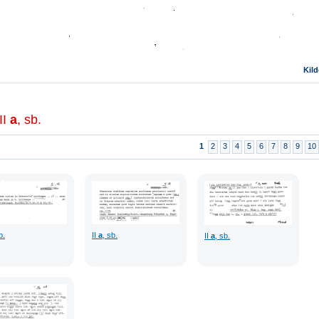
Kild
II
a
, sb.
1
2
3
4
5
6
7
8
9
10
b.
II
a
, sb.
II
a
, sb.