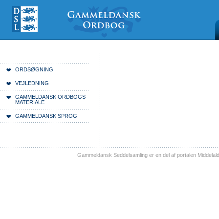
Videre
Mine
Sections
til
værktøjer
indhold
|
Videre
til
menunavigation
Du er her:
Forside
ORDSØGNING
VEJLEDNING
GAMMELDANSK ORDBOGS
MATERIALE
GAMMELDANSK SPROG
Gammeldansk Seddelsamling er en del af portalen Middelal