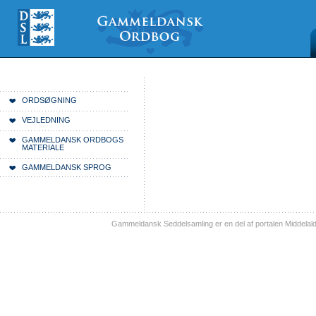
Videre
Mine
Sections
til
værktøjer
indhold
|
Videre
til
menunavigation
Du er her:
Forside
ORDSØGNING
VEJLEDNING
GAMMELDANSK ORDBOGS
MATERIALE
GAMMELDANSK SPROG
Gammeldansk Seddelsamling er en del af portalen Middelal