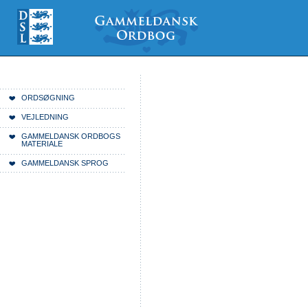
Videre
Mine
Sections
til
værktøjer
indhold
|
Videre
til
menunavigation
Du er her:
Forside
ORDSØGNING
VEJLEDNING
GAMMELDANSK ORDBOGS
MATERIALE
GAMMELDANSK SPROG