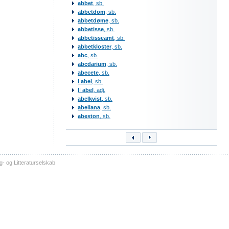
abbet
, sb.
abbetdom
, sb.
abbetdøme
, sb.
abbetisse
, sb.
abbetisseamt
, sb.
abbetkloster
, sb.
abc
, sb.
abcdarium
, sb.
abecete
, sb.
I
abel
, sb.
II
abel
, adj.
abelkvist
, sb.
abellana
, sb.
abeston
, sb.
- og Litteraturselskab
sitemap
tilgængelighed
kontakt