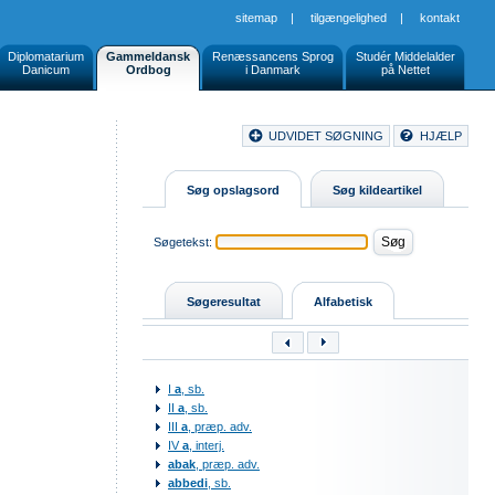
sitemap
|
tilgængelighed
|
kontakt
Diplomatarium
Gammeldansk
Renæssancens Sprog
Studér Middelalder
Danicum
Ordbog
i Danmark
på Nettet
Document
UDVIDET SØGNING
HJÆLP
Buttons
Søg opslagsord
Søg kildeartikel
Søgetekst:
Søgeresultat
Alfabetisk
I
a
, sb.
II
a
, sb.
III
a
, præp. adv.
IV
a
, interj.
abak
, præp. adv.
abbedi
, sb.