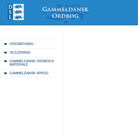
Videre
Mine
Sections
til
værktøjer
indhold
|
Videre
til
menunavigation
Du er her:
Forside
ORDSØGNING
VEJLEDNING
GAMMELDANSK ORDBOGS
MATERIALE
GAMMELDANSK SPROG