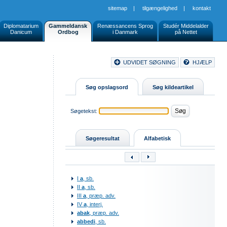
sitemap
|
tilgængelighed
|
kontakt
Diplomatarium
Gammeldansk
Renæssancens Sprog
Studér Middelalder
Danicum
Ordbog
i Danmark
på Nettet
Document
UDVIDET SØGNING
HJÆLP
Buttons
Søg opslagsord
Søg kildeartikel
Søgetekst:
Søgeresultat
Alfabetisk
I
a
, sb.
II
a
, sb.
III
a
, præp. adv.
IV
a
, interj.
abak
, præp. adv.
abbedi
, sb.