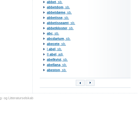
abbet
, sb.
abbetdom
, sb.
abbetdøme
, sb.
abbetisse
, sb.
abbetisseamt
, sb.
abbetkloster
, sb.
abc
, sb.
abcdarium
, sb.
abecete
, sb.
I
abel
, sb.
II
abel
, adj.
abelkvist
, sb.
abellana
, sb.
abeston
, sb.
- og Litteraturselskab
sitemap
tilgængelighed
kontakt