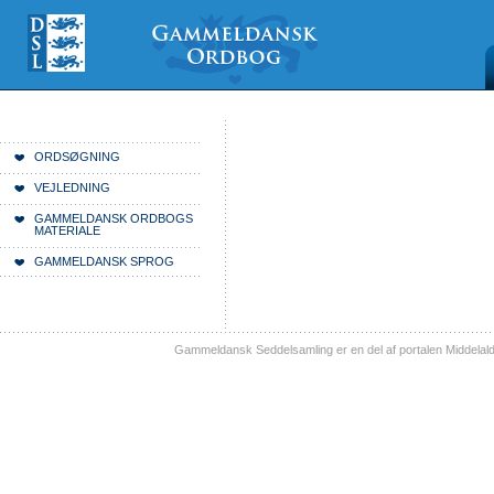
Videre
Mine
Sections
til
værktøjer
indhold
|
Videre
til
menunavigation
Du er her:
Forside
ORDSØGNING
VEJLEDNING
GAMMELDANSK ORDBOGS
MATERIALE
GAMMELDANSK SPROG
Gammeldansk Seddelsamling er en del af portalen Middelal