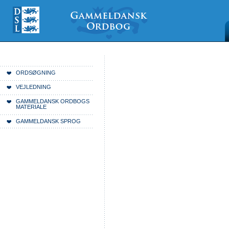
Videre
Mine
Sections
til
værktøjer
indhold
|
Videre
til
menunavigation
Du er her:
Forside
ORDSØGNING
VEJLEDNING
GAMMELDANSK ORDBOGS
MATERIALE
GAMMELDANSK SPROG