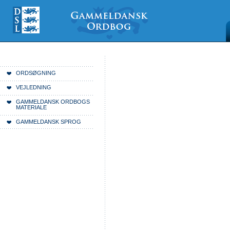
Videre
Mine
Sections
til
værktøjer
indhold
|
Videre
til
menunavigation
Du er her:
Forside
ORDSØGNING
VEJLEDNING
GAMMELDANSK ORDBOGS
MATERIALE
GAMMELDANSK SPROG