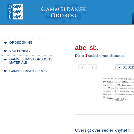
Videre
Mine
Sections
til
værktøjer
indhold
|
Videre
til
menunavigation
Du er her:
Forside
ORDSØGNING
abc
, sb.
VEJLEDNING
1
Der er
seddel knyttet til dette ord
GAMMELDANSK ORDBOGS
MATERIALE
SE SE
GAMMELDANSK SPROG
Oversigt over sedler knyttet til: