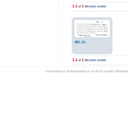
1-1
1
af
tilknyttet seddel
abc
, sb.
1-1
1
af
tilknyttet seddel
Gammeldansk Seddelsamling er en del af portalen Middelal