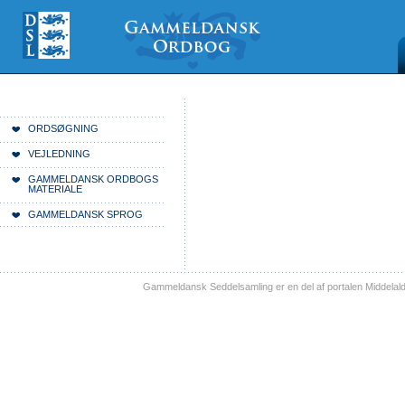
Videre
Mine
Sections
til
værktøjer
indhold
|
Videre
til
menunavigation
Du er her:
Forside
ORDSØGNING
VEJLEDNING
GAMMELDANSK ORDBOGS
MATERIALE
GAMMELDANSK SPROG
Gammeldansk Seddelsamling er en del af portalen Middelal