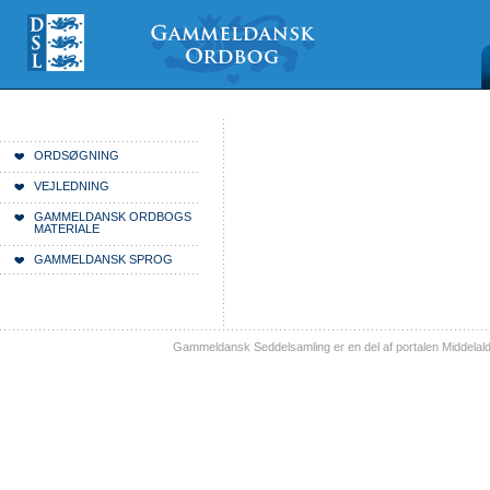
Videre
Mine
Sections
til
værktøjer
indhold
|
Videre
til
menunavigation
Du er her:
Forside
ORDSØGNING
VEJLEDNING
GAMMELDANSK ORDBOGS
MATERIALE
GAMMELDANSK SPROG
Gammeldansk Seddelsamling er en del af portalen Middelal