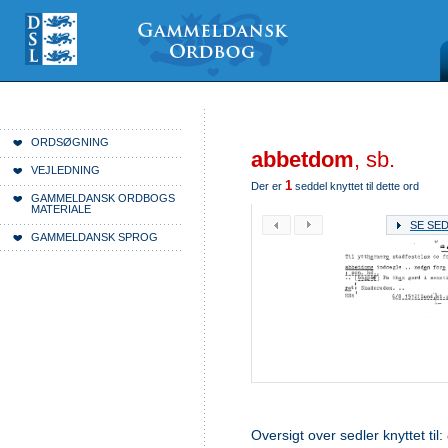
Videre
Mine
Sections
til
værktøjer
indhold
|
Videre
til
menunavigation
Du er her:
Forside
ORDSØGNING
abbetdom
, sb.
VEJLEDNING
1
Der er
seddel knyttet til dette ord
GAMMELDANSK ORDBOGS
MATERIALE
SE SE
GAMMELDANSK SPROG
Oversigt over sedler knyttet til: