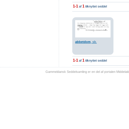
1-1
1
af
tilknyttet seddel
abbetdom
, sb.
1-1
1
af
tilknyttet seddel
Gammeldansk Seddelsamling er en del af portalen Middelal