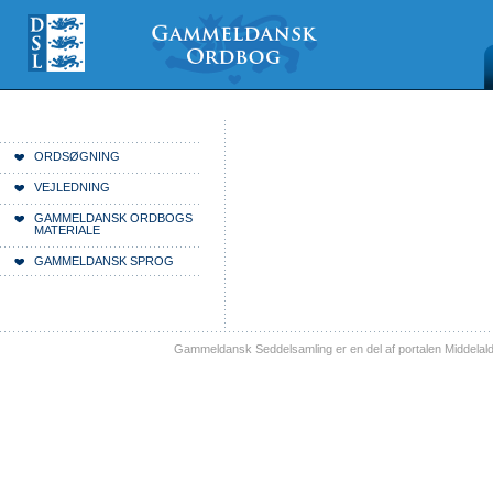
Videre
Mine
Sections
til
værktøjer
indhold
|
Videre
til
menunavigation
Du er her:
Forside
ORDSØGNING
VEJLEDNING
GAMMELDANSK ORDBOGS
MATERIALE
GAMMELDANSK SPROG
Gammeldansk Seddelsamling er en del af portalen Middelal