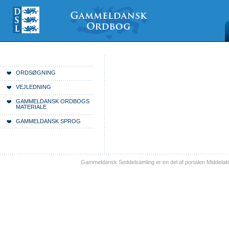
Videre
Mine
Sections
til
værktøjer
indhold
|
Videre
til
menunavigation
Du er her:
Forside
ORDSØGNING
VEJLEDNING
GAMMELDANSK ORDBOGS
MATERIALE
GAMMELDANSK SPROG
Gammeldansk Seddelsamling er en del af portalen Middelal