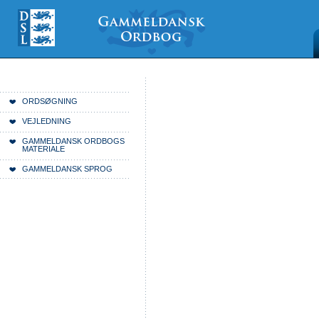
Videre
Mine
Sections
til
værktøjer
indhold
|
Videre
til
menunavigation
Du er her:
Forside
ORDSØGNING
VEJLEDNING
GAMMELDANSK ORDBOGS
MATERIALE
GAMMELDANSK SPROG