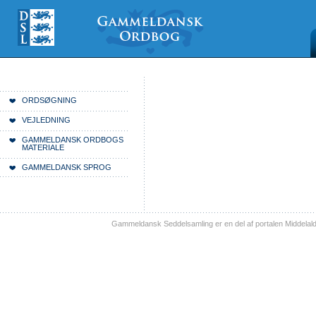
Videre
Mine
Sections
til
værktøjer
indhold
|
Videre
til
menunavigation
Du er her:
Forside
ORDSØGNING
VEJLEDNING
GAMMELDANSK ORDBOGS
MATERIALE
GAMMELDANSK SPROG
Gammeldansk Seddelsamling er en del af portalen Middelal