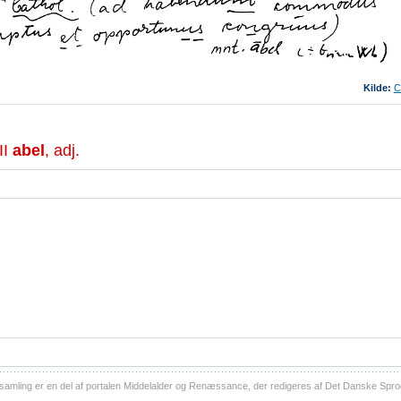
Kilde:
C
II
abel
, adj.
ling er en del af portalen Middelalder og Renæssance, der redigeres af Det Danske Sprog