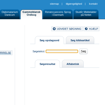
sitemap
|
tilgængelighed
|
kontakt
Diplomatarium
Gammeldansk
Renæssancens Sprog
Studér Middelalder
Danicum
Ordbog
i Danmark
på Nettet
Document
UDVIDET SØGNING
HJÆLP
Buttons
Søg opslagsord
Søg kildeartikel
Søgetekst:
TØRRELSE
Søgeresultat
Alfabetisk