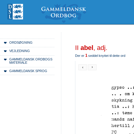
Videre
Mine
Sections
til
værktøjer
indhold
|
Videre
til
menunavigation
Du er her:
Forside
ORDSØGNING
II
abel
, adj.
VEJLEDNING
1
Der er
seddel knyttet til dette ord
GAMMELDANSK ORDBOGS
MATERIALE
GAMMELDANSK SPROG