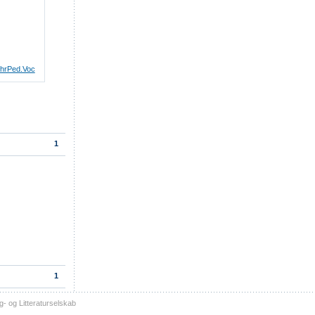
hrPed.Voc
1
1
- og Litteraturselskab