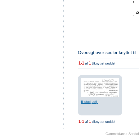
Oversigt over sedler knyttet til:
1-1
1
af
tilknyttet seddel
II
abel
, adj.
1-1
1
af
tilknyttet seddel
Gammeldansk Seddelsam