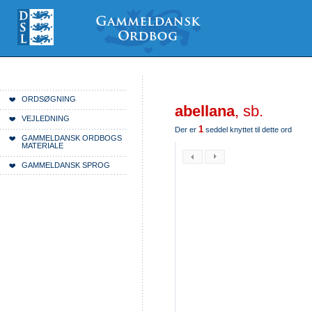
Videre
Mine
Sections
til
værktøjer
indhold
|
Videre
til
menunavigation
Du er her:
Forside
ORDSØGNING
abellana
, sb.
VEJLEDNING
1
Der er
seddel knyttet til dette ord
GAMMELDANSK ORDBOGS
MATERIALE
GAMMELDANSK SPROG