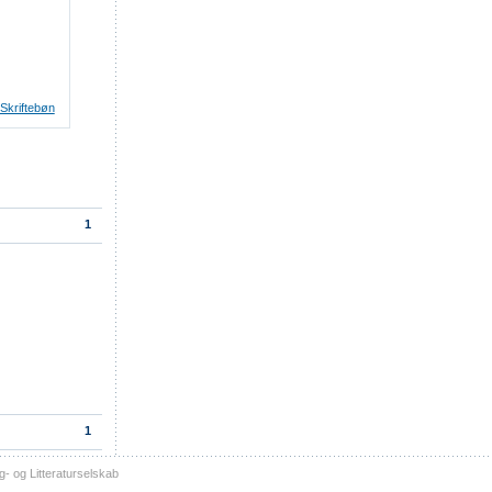
Skriftebøn
1
1
- og Litteraturselskab