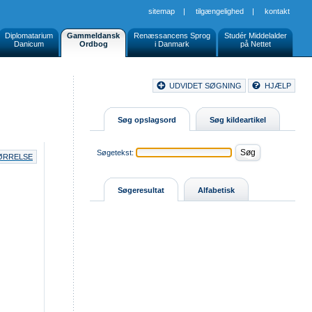
sitemap
|
tilgængelighed
|
kontakt
Diplomatarium
Gammeldansk
Renæssancens Sprog
Studér Middelalder
Danicum
Ordbog
i Danmark
på Nettet
Document
UDVIDET SØGNING
HJÆLP
Buttons
Søg opslagsord
Søg kildeartikel
Søgetekst:
TØRRELSE
Søgeresultat
Alfabetisk