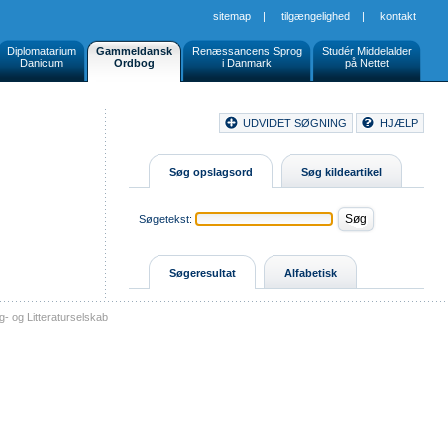
sitemap
|
tilgængelighed
|
kontakt
Diplomatarium
Gammeldansk
Renæssancens Sprog
Studér Middelalder
Danicum
Ordbog
i Danmark
på Nettet
Document
UDVIDET SØGNING
HJÆLP
Buttons
Søg opslagsord
Søg kildeartikel
Søgetekst:
Søgeresultat
Alfabetisk
- og Litteraturselskab
sitemap
tilgængelighed
kontakt