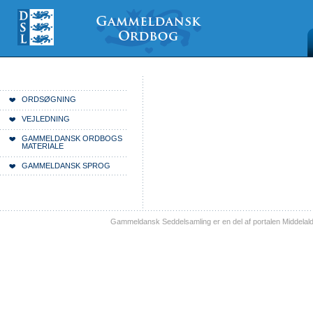
Videre
Mine
Sections
til
værktøjer
indhold
|
Videre
til
menunavigation
Du er her:
Forside
ORDSØGNING
VEJLEDNING
GAMMELDANSK ORDBOGS
MATERIALE
GAMMELDANSK SPROG
Gammeldansk Seddelsamling er en del af portalen Middelal