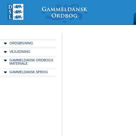
Videre
Mine
Sections
til
værktøjer
indhold
|
Videre
til
menunavigation
Du er her:
Forside
ORDSØGNING
VEJLEDNING
GAMMELDANSK ORDBOGS
MATERIALE
GAMMELDANSK SPROG