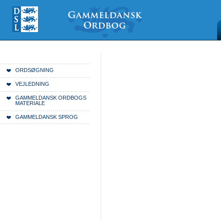
Videre
Mine
Sections
til
værktøjer
indhold
|
Videre
til
menunavigation
Du er her:
Forside
ORDSØGNING
VEJLEDNING
GAMMELDANSK ORDBOGS
MATERIALE
GAMMELDANSK SPROG