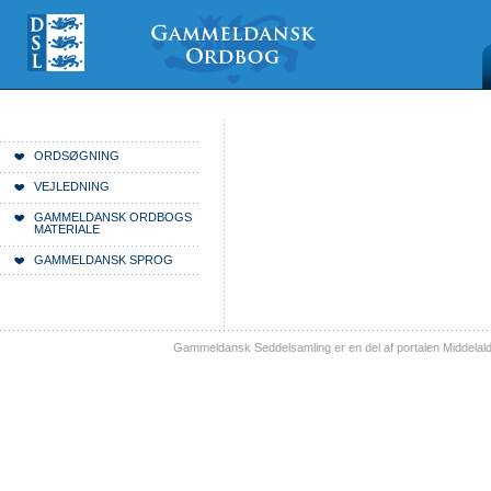
Videre
Mine
Sections
til
værktøjer
indhold
|
Videre
til
menunavigation
Du er her:
Forside
ORDSØGNING
VEJLEDNING
GAMMELDANSK ORDBOGS
MATERIALE
GAMMELDANSK SPROG
Gammeldansk Seddelsamling er en del af portalen Middelal