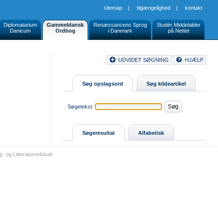
sitemap
|
tilgængelighed
|
kontakt
Diplomatarium
Gammeldansk
Renæssancens Sprog
Studér Middelalder
Danicum
Ordbog
i Danmark
på Nettet
Document
UDVIDET SØGNING
HJÆLP
Buttons
Søg opslagsord
Søg kildeartikel
Søgetekst:
Søgeresultat
Alfabetisk
- og Litteraturselskab
sitemap
tilgængelighed
kontakt