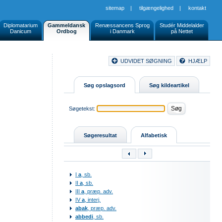
sitemap
|
tilgængelighed
|
kontakt
Diplomatarium
Gammeldansk
Renæssancens Sprog
Studér Middelalder
Danicum
Ordbog
i Danmark
på Nettet
Document
UDVIDET SØGNING
HJÆLP
Buttons
Søg opslagsord
Søg kildeartikel
Søgetekst:
Søgeresultat
Alfabetisk
I
a
, sb.
II
a
, sb.
III
a
, præp. adv.
IV
a
, interj.
abak
, præp. adv.
abbedi
, sb.