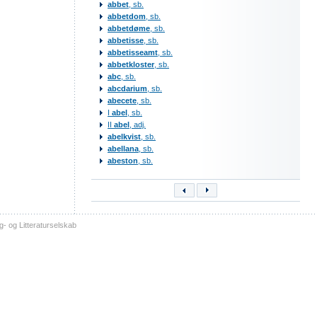
abbet
, sb.
abbetdom
, sb.
abbetdøme
, sb.
abbetisse
, sb.
abbetisseamt
, sb.
abbetkloster
, sb.
abc
, sb.
abcdarium
, sb.
abecete
, sb.
I
abel
, sb.
II
abel
, adj.
abelkvist
, sb.
abellana
, sb.
abeston
, sb.
- og Litteraturselskab
sitemap
tilgængelighed
kontakt