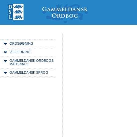
Videre
Mine
Sections
til
værktøjer
indhold
|
Videre
til
menunavigation
Du er her:
Forside
ORDSØGNING
VEJLEDNING
GAMMELDANSK ORDBOGS
MATERIALE
GAMMELDANSK SPROG