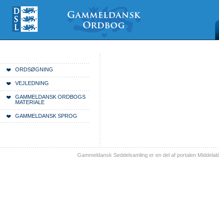
Videre
Mine
Sections
til
værktøjer
indhold
|
Videre
til
menunavigation
Du er her:
Forside
ORDSØGNING
VEJLEDNING
GAMMELDANSK ORDBOGS
MATERIALE
GAMMELDANSK SPROG
Gammeldansk Seddelsamling er en del af portalen Middelal