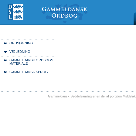
Videre
Mine
Sections
til
værktøjer
indhold
|
Videre
til
menunavigation
Du er her:
Forside
ORDSØGNING
VEJLEDNING
GAMMELDANSK ORDBOGS
MATERIALE
GAMMELDANSK SPROG
Gammeldansk Seddelsamling er en del af portalen Middelal