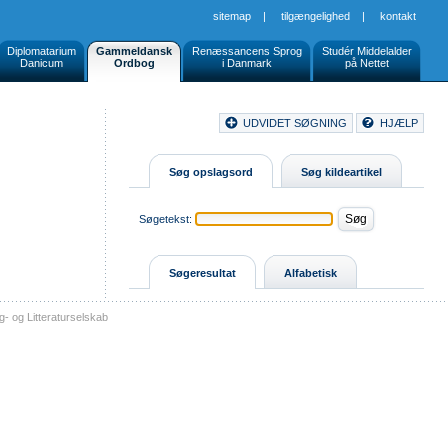
sitemap
|
tilgængelighed
|
kontakt
Diplomatarium
Gammeldansk
Renæssancens Sprog
Studér Middelalder
Danicum
Ordbog
i Danmark
på Nettet
Document
UDVIDET SØGNING
HJÆLP
Buttons
Søg opslagsord
Søg kildeartikel
Søgetekst:
Søgeresultat
Alfabetisk
- og Litteraturselskab
sitemap
tilgængelighed
kontakt