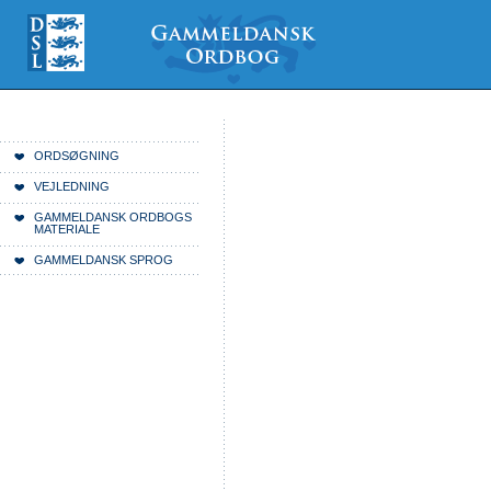
Videre
Mine
Sections
til
værktøjer
indhold
|
Videre
til
menunavigation
Du er her:
Forside
ORDSØGNING
VEJLEDNING
GAMMELDANSK ORDBOGS
MATERIALE
GAMMELDANSK SPROG