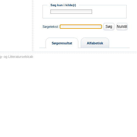
Søg kun i kilde(r)
Søgetekst:
Søgeresultat
Alfabetisk
- og Litteraturselskab
sitemap
tilgængelighed
kontakt