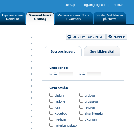
sitemap
|
tilgængelighed
|
kontakt
Diplomatarium
Gammeldansk
Renæssancens Sprog
Studér Middelalder
Danicum
Ordbog
i Danmark
på Nettet
Document
UDVIDET SØGNING
HJÆLP
Buttons
Søg opslagsord
Søg kildeartikel
Vælg periode
fra år:
til år:
Vælg område
diplom
ordbog
historie
ordsprog
jura
religion
kogebog
skønlitteratur
medicin
økonomi
naturkundskab